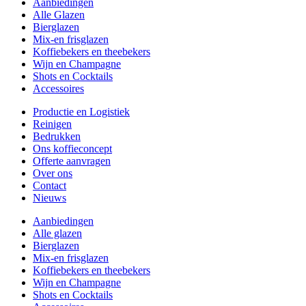
Aanbiedingen
Alle Glazen
Bierglazen
Mix-en frisglazen
Koffiebekers en theebekers
Wijn en Champagne
Shots en Cocktails
Accessoires
Productie en Logistiek
Reinigen
Bedrukken
Ons koffieconcept
Offerte aanvragen
Over ons
Contact
Nieuws
Aanbiedingen
Alle glazen
Bierglazen
Mix-en frisglazen
Koffiebekers en theebekers
Wijn en Champagne
Shots en Cocktails