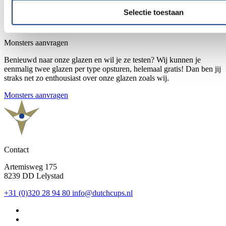
benieuwd naar alle opties? Vraag een vrijblijvende offerte aan!
Selectie toestaan
Vraag direct een offerte aan
Monsters aanvragen
Benieuwd naar onze glazen en wil je ze testen? Wij kunnen je
eenmalig twee glazen per type opsturen, helemaal gratis! Dan ben jij
straks net zo enthousiast over onze glazen zoals wij.
Monsters aanvragen
Contact
Artemisweg 175
8239 DD Lelystad
+31 (0)320 28 94 80
info@dutchcups.nl