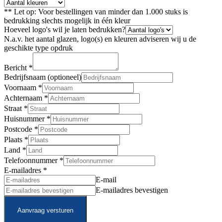
** Let op: Voor bestellingen van minder dan 1.000 stuks is
bedrukking slechts mogelijk in één kleur
Hoeveel logo's wil je laten bedrukken?
N.a.v. het aantal glazen, logo(s) en kleuren adviseren wij u de
geschikte type opdruk
Bericht
*
Bedrijfsnaam (optioneel)
Voornaam
*
Achternaam
*
Straat
*
Huisnummer
*
Postcode
*
Plaats
*
Land
*
Telefoonnummer
*
E-mailadres
*
E-mail
E-mailadres bevestigen
Aanvraag versturen