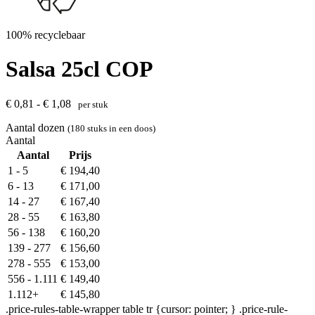
100% recyclebaar
Salsa 25cl COP
€ 0,81 - € 1,08
per stuk
Aantal dozen
(180 stuks in een doos)
Aantal
Aantal
Prijs
1 - 5
€
194,40
6 - 13
€
171,00
14 - 27
€
167,40
28 - 55
€
163,80
56 - 138
€
160,20
139 - 277
€
156,60
278 - 555
€
153,00
556 - 1.111
€
149,40
1.112+
€
145,80
.price-rules-table-wrapper table tr {cursor: pointer; } .price-rule-