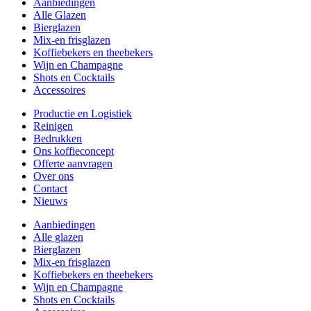
Aanbiedingen
Alle Glazen
Bierglazen
Mix-en frisglazen
Koffiebekers en theebekers
Wijn en Champagne
Shots en Cocktails
Accessoires
Productie en Logistiek
Reinigen
Bedrukken
Ons koffieconcept
Offerte aanvragen
Over ons
Contact
Nieuws
Aanbiedingen
Alle glazen
Bierglazen
Mix-en frisglazen
Koffiebekers en theebekers
Wijn en Champagne
Shots en Cocktails