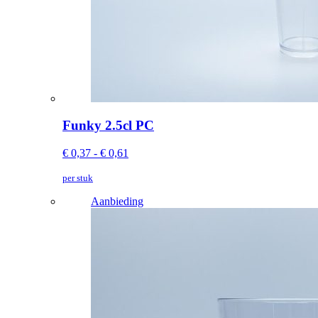
Funky 2.5cl PC
€ 0,37 - € 0,61
per stuk
Aanbieding