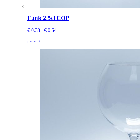
Funk 2.5cl COP
€ 0,38 - € 0,64
per stuk