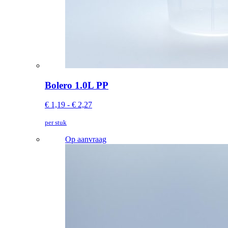
Bolero 1.0L PP
€ 1,19 - € 2,27
per stuk
Op aanvraag