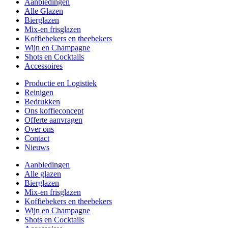
Aanbiedingen
Alle Glazen
Bierglazen
Mix-en frisglazen
Koffiebekers en theebekers
Wijn en Champagne
Shots en Cocktails
Accessoires
Productie en Logistiek
Reinigen
Bedrukken
Ons koffieconcept
Offerte aanvragen
Over ons
Contact
Nieuws
Aanbiedingen
Alle glazen
Bierglazen
Mix-en frisglazen
Koffiebekers en theebekers
Wijn en Champagne
Shots en Cocktails