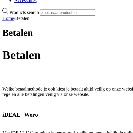
Accessoires
Products search
Home
/
Betalen
Betalen
Betalen
Welke betaalmethode je ook kiest je betaalt altijd veilig op onze web
regelen alle betalingen veilig via onze website.
iDEAL | Wero
Met iDEAL | Wero reken je vertrouwd, veilig en gemakkelijk de onli