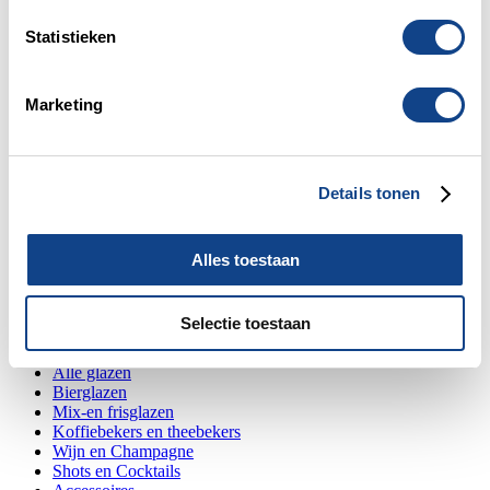
Statistieken
Inschrijven voor onze nieuwsbrief
Marketing
Inschrijven
Klantenservice
Mijn Account
Details tonen
Bestellen en bezorgen
Betalen
Retourneren
Veelgestelde vragen
Alles toestaan
Contact
Glazen kopen
Selectie toestaan
Aanbiedingen
Alle glazen
Bierglazen
Mix-en frisglazen
Koffiebekers en theebekers
Wijn en Champagne
Shots en Cocktails