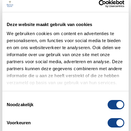
Accessoires
Products search
Home
/
Winkelmand
Deze website maakt gebruik van cookies
Winkelmand
We gebruiken cookies om content en advertenties te
personaliseren, om functies voor social media te bieden
Je winkelwagen is momenteel leeg.
en om ons websiteverkeer te analyseren. Ook delen we
informatie over uw gebruik van onze site met onze
Terug naar winkel
partners voor social media, adverteren en analyse. Deze
partners kunnen deze gegevens combineren met andere
informatie die u aan ze heeft verstrekt of die ze hebben
verzameld op basis van uw gebruik van hun services.
Contact
Toestemmingsselectie
Artemisweg 175
Noodzakelijk
8239 DD Lelystad
+31 (0)320 28 94 80
info@dutchcups.nl
Voorkeuren