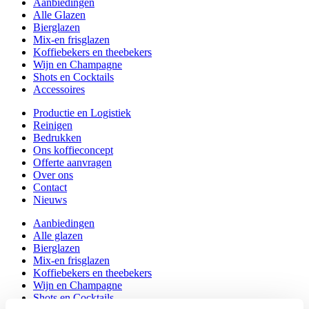
Aanbiedingen
Alle Glazen
Bierglazen
Mix-en frisglazen
Koffiebekers en theebekers
Wijn en Champagne
Shots en Cocktails
Accessoires
Productie en Logistiek
Reinigen
Bedrukken
Ons koffieconcept
Offerte aanvragen
Over ons
Contact
Nieuws
Aanbiedingen
Alle glazen
Bierglazen
Mix-en frisglazen
Koffiebekers en theebekers
Wijn en Champagne
Shots en Cocktails