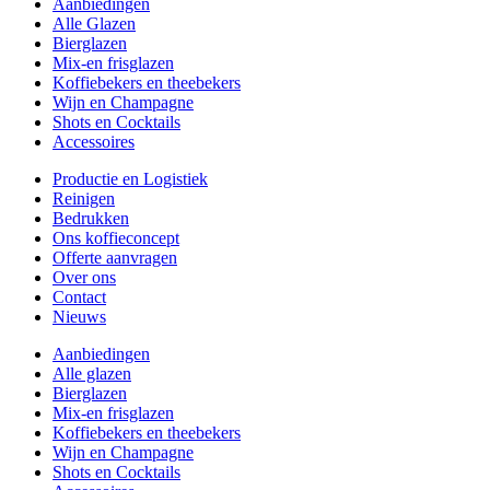
Aanbiedingen
Alle Glazen
Bierglazen
Mix-en frisglazen
Koffiebekers en theebekers
Wijn en Champagne
Shots en Cocktails
Accessoires
Productie en Logistiek
Reinigen
Bedrukken
Ons koffieconcept
Offerte aanvragen
Over ons
Contact
Nieuws
Aanbiedingen
Alle glazen
Bierglazen
Mix-en frisglazen
Koffiebekers en theebekers
Wijn en Champagne
Shots en Cocktails