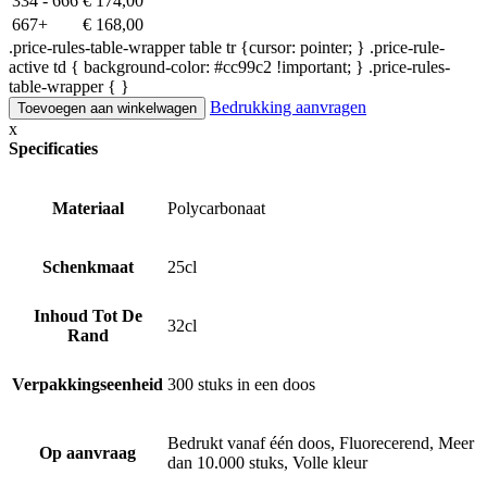
334 - 666
€
174,00
667+
€
168,00
.price-rules-table-wrapper table tr {cursor: pointer; } .price-rule-
active td { background-color: #cc99c2 !important; } .price-rules-
table-wrapper { }
Bedrukking aanvragen
Toevoegen aan winkelwagen
x
Specificaties
Materiaal
Polycarbonaat
Schenkmaat
25cl
Inhoud Tot De
32cl
Rand
Verpakkingseenheid
300 stuks in een doos
Bedrukt vanaf één doos, Fluorecerend, Meer
Op aanvraag
dan 10.000 stuks, Volle kleur