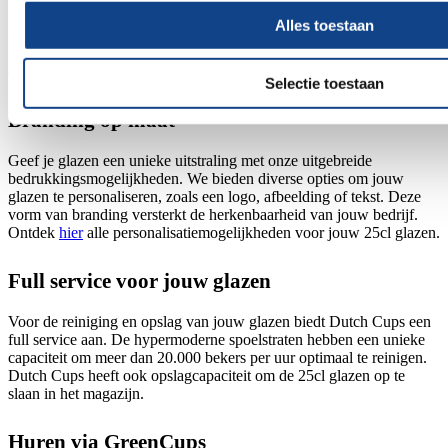
De Mambo 25cl is gemaakt van polycarbonaat (PC). Dit materiaal
Alles toestaan
zorgt ervoor dat de glazen stevig en vrijwel onbreekbaar zijn, zelfs
bij dagelijks en intensief gebruik. Daarnaast zijn de 25cl glazen
eenvoudig te reinigen in de vaatwasser en met de hand.
Selectie toestaan
Branding op maat
Geef je glazen een unieke uitstraling met onze uitgebreide
bedrukkingsmogelijkheden. We bieden diverse opties om jouw
glazen te personaliseren, zoals een logo, afbeelding of tekst. Deze
vorm van branding versterkt de herkenbaarheid van jouw bedrijf.
Ontdek
hier
alle personalisatiemogelijkheden voor jouw 25cl glazen.
Full service voor jouw glazen
Voor de reiniging en opslag van jouw glazen biedt Dutch Cups een
full service aan. De hypermoderne spoelstraten hebben een unieke
capaciteit om meer dan 20.000 bekers per uur optimaal te reinigen.
Dutch Cups heeft ook opslagcapaciteit om de 25cl glazen op te
slaan in het magazijn.
Huren via GreenCups