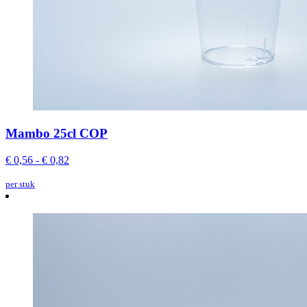
Mambo 25cl COP
€ 0,56 - € 0,82
per stuk