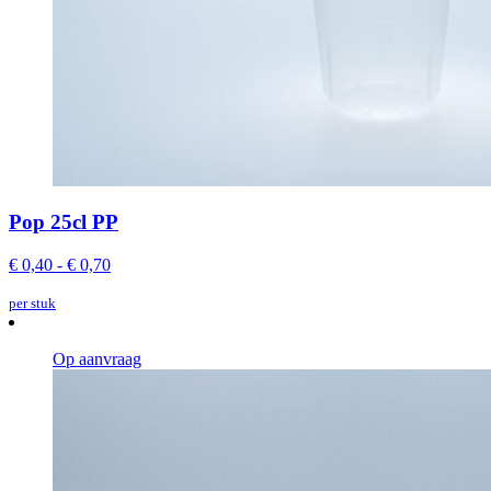
Pop 25cl PP
€ 0,40 - € 0,70
per stuk
Op aanvraag