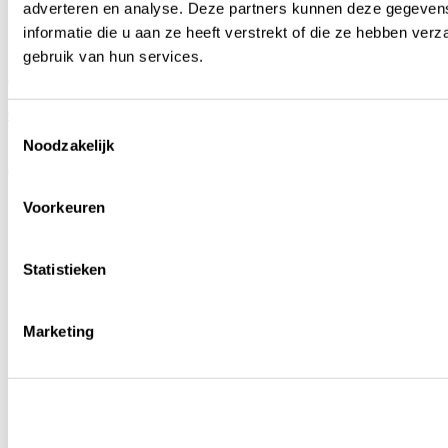
adverteren en analyse. Deze partners kunnen deze gegeve
informatie die u aan ze heeft verstrekt of die ze hebben ver
gebruik van hun services.
Rave 25cl PP
€ 0,22 - € 0,44
Toestemmingsselectie
Noodzakelijk
per stuk
Product Details
Voorkeuren
De Mambo 25cl is het ideale
glas voor frisdrank
bij elke
Statistieken
gelegenheid. Met een schenkinhoud van 25cl en een
totale capaciteit van 32cl is het ook perfect voor
Marketing
mixdrankjes, zodat jouw gasten volop kunnen genieten
van hun favoriete drankje.
Langdurig gebruiksgemak