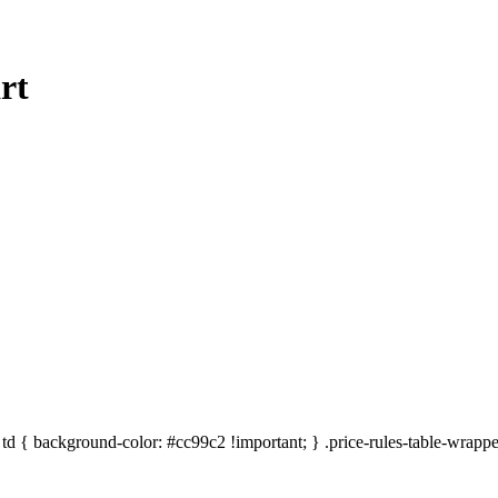
rt
ive td { background-color: #cc99c2 !important; } .price-rules-table-wrappe