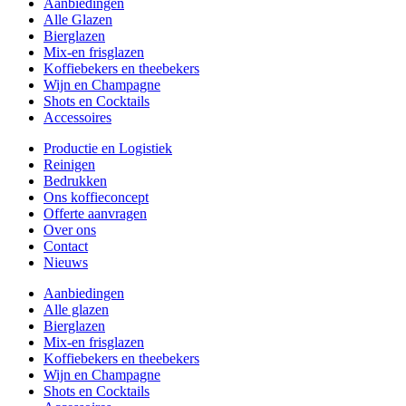
Aanbiedingen
Alle Glazen
Bierglazen
Mix-en frisglazen
Koffiebekers en theebekers
Wijn en Champagne
Shots en Cocktails
Accessoires
Productie en Logistiek
Reinigen
Bedrukken
Ons koffieconcept
Offerte aanvragen
Over ons
Contact
Nieuws
Aanbiedingen
Alle glazen
Bierglazen
Mix-en frisglazen
Koffiebekers en theebekers
Wijn en Champagne
Shots en Cocktails