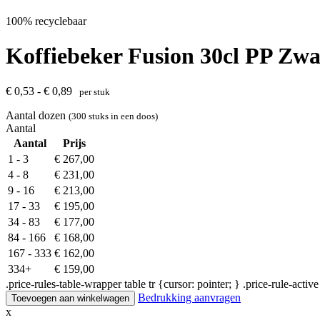
100% recyclebaar
Koffiebeker Fusion 30cl PP Zwa
€ 0,53 - € 0,89
per stuk
Aantal dozen
(300 stuks in een doos)
Aantal
Aantal
Prijs
1 - 3
€
267,00
4 - 8
€
231,00
9 - 16
€
213,00
17 - 33
€
195,00
34 - 83
€
177,00
84 - 166
€
168,00
167 - 333
€
162,00
334+
€
159,00
.price-rules-table-wrapper table tr {cursor: pointer; } .price-rule-act
Bedrukking aanvragen
Toevoegen aan winkelwagen
x