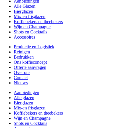
Aanbiedingen
Alle Glazen
Bierglazen
Mix-en frisglazen
Koffiebekers en theebekers
Wijn en Champagne
Shots en Cocktails
Accessoires
Productie en Logistiek
Reinigen
Bedrukken
Ons koffieconcept
Offerte aanvragen
Over ons
Contact
Nieuws
Aanbiedingen
Alle glazen
Bierglazen
Mix-en frisglazen
Koffiebekers en theebekers
Wijn en Champagne
Shots en Cocktails