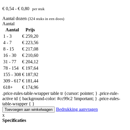
€ 0,54 - € 0,80
per stuk
Aantal dozen
(324 stuks in een doos)
Aantal
Aantal
Prijs
1 - 3
€
259,20
4 - 7
€
223,56
8 - 15
€
217,08
16 - 30
€
210,60
31 - 77
€
204,12
78 - 154
€
197,64
155 - 308
€
187,92
309 - 617
€
181,44
618+
€
174,96
.price-rules-table-wrapper table tr {cursor: pointer; } .price-rule-
active td { background-color: #cc99c2 !important; } .price-rules-
table-wrapper { }
Bedrukking aanvragen
Toevoegen aan winkelwagen
x
Specificaties