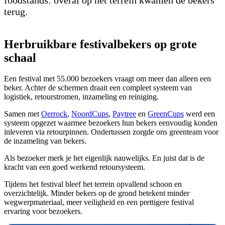
terug.
Herbruikbare festivalbekers op grote
schaal
Een festival met 55.000 bezoekers vraagt om meer dan alleen een
beker. Achter de schermen draait een compleet systeem van
logistiek, retourstromen, inzameling en reiniging.
Samen met
Oerrock
,
NoordCups
,
Paytree
en
GreenCups
werd een
systeem opgezet waarmee bezoekers hun bekers eenvoudig konden
inleveren via retourpinnen. Ondertussen zorgde ons greenteam voor
de inzameling van bekers.
Als bezoeker merk je het eigenlijk nauwelijks. En juist dat is de
kracht van een goed werkend retoursysteem.
Tijdens het festival bleef het terrein opvallend schoon en
overzichtelijk. Minder bekers op de grond betekent minder
wegwerpmateriaal, meer veiligheid en een prettigere festival
ervaring voor bezoekers.