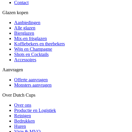
Contact
Glazen kopen
Aanbiedingen
Alle glazen
Bierglazen
Mix-en frisglazen
Koffiebekers en theebekers
Wijn en Champagne
Shots en Cocktails
Accessoires
Aanvragen
Offerte aanvragen
Monsters aanvragen
Over Dutch Cups
Over ons
Productie en Logistiek
Reinigen
Bedrukken
Huren
Visie & MVO