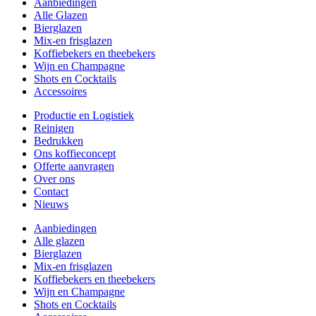
Aanbiedingen
Alle Glazen
Bierglazen
Mix-en frisglazen
Koffiebekers en theebekers
Wijn en Champagne
Shots en Cocktails
Accessoires
Productie en Logistiek
Reinigen
Bedrukken
Ons koffieconcept
Offerte aanvragen
Over ons
Contact
Nieuws
Aanbiedingen
Alle glazen
Bierglazen
Mix-en frisglazen
Koffiebekers en theebekers
Wijn en Champagne
Shots en Cocktails